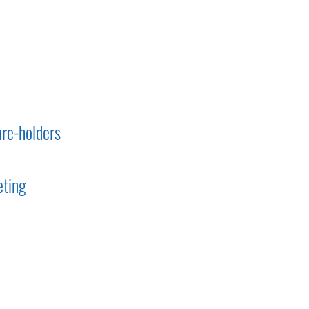
are-holders
eting