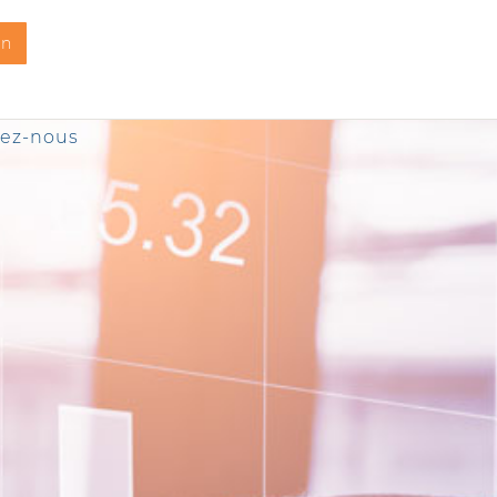
on
tez-nous