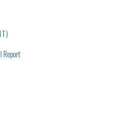
NT)
l Report
S INDUSTRIELLES