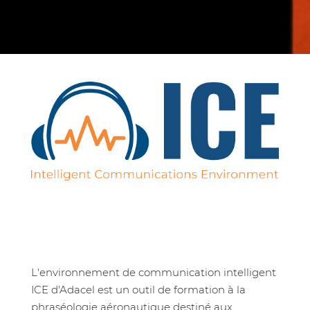
L'environnement de communication intelligent
ICE d'Adacel est un outil de formation à la
phraséologie aéronautique destiné aux